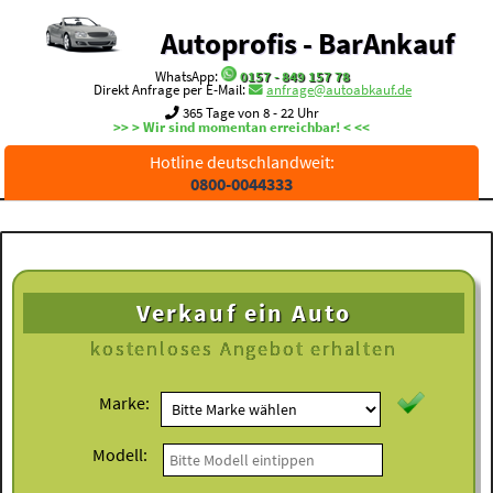
Autoprofis - BarAnkauf
WhatsApp:
0157 - 849 157 78
Direkt Anfrage per E-Mail:
anfrage@autoabkauf.de
365 Tage von 8 - 22 Uhr
>> > Wir sind momentan erreichbar! < <<
Hotline deutschlandweit:
0800-0044333
Verkauf ein Auto
kostenloses
Angebot erhalten
Marke:
Modell: