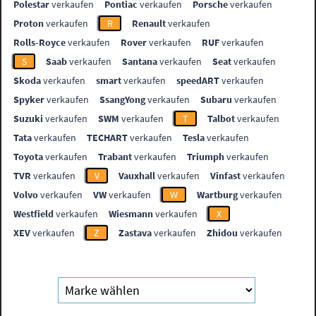
Polestar
verkaufen
Pontiac
verkaufen
Porsche
verkaufen
Proton
verkaufen
R
Renault
verkaufen
Rolls-Royce
verkaufen
Rover
verkaufen
RUF
verkaufen
S
Saab
verkaufen
Santana
verkaufen
Seat
verkaufen
Skoda
verkaufen
smart
verkaufen
speedART
verkaufen
Spyker
verkaufen
SsangYong
verkaufen
Subaru
verkaufen
Suzuki
verkaufen
SWM
verkaufen
T
Talbot
verkaufen
Tata
verkaufen
TECHART
verkaufen
Tesla
verkaufen
Toyota
verkaufen
Trabant
verkaufen
Triumph
verkaufen
TVR
verkaufen
V
Vauxhall
verkaufen
Vinfast
verkaufen
Volvo
verkaufen
VW
verkaufen
W
Wartburg
verkaufen
Westfield
verkaufen
Wiesmann
verkaufen
X
XEV
verkaufen
Z
Zastava
verkaufen
Zhidou
verkaufen