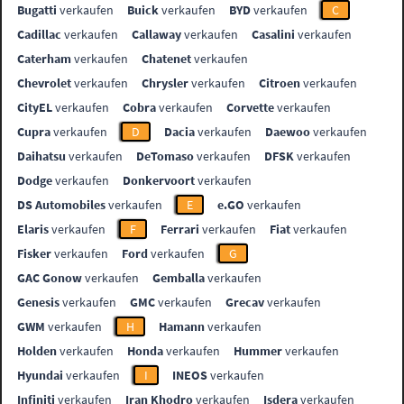
Bugatti
verkaufen
Buick
verkaufen
BYD
verkaufen
C
Cadillac
verkaufen
Callaway
verkaufen
Casalini
verkaufen
Caterham
verkaufen
Chatenet
verkaufen
Chevrolet
verkaufen
Chrysler
verkaufen
Citroen
verkaufen
CityEL
verkaufen
Cobra
verkaufen
Corvette
verkaufen
Cupra
verkaufen
D
Dacia
verkaufen
Daewoo
verkaufen
Daihatsu
verkaufen
DeTomaso
verkaufen
DFSK
verkaufen
Dodge
verkaufen
Donkervoort
verkaufen
DS Automobiles
verkaufen
E
e.GO
verkaufen
Elaris
verkaufen
F
Ferrari
verkaufen
Fiat
verkaufen
Fisker
verkaufen
Ford
verkaufen
G
GAC Gonow
verkaufen
Gemballa
verkaufen
Genesis
verkaufen
GMC
verkaufen
Grecav
verkaufen
GWM
verkaufen
H
Hamann
verkaufen
Holden
verkaufen
Honda
verkaufen
Hummer
verkaufen
Hyundai
verkaufen
I
INEOS
verkaufen
Infiniti
verkaufen
Iran Khodro
verkaufen
Isdera
verkaufen