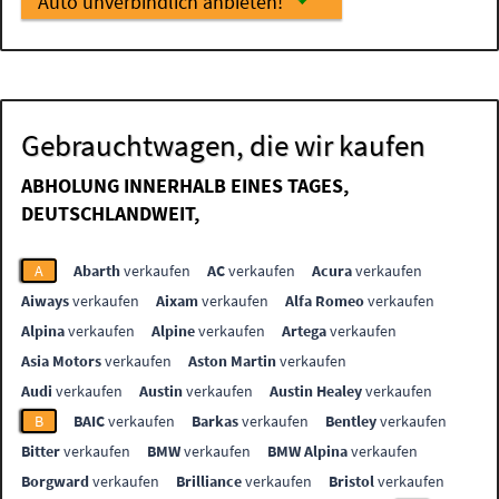
Auto unverbindlich anbieten!
Gebrauchtwagen, die wir kaufen
ABHOLUNG INNERHALB EINES TAGES,
DEUTSCHLANDWEIT,
A
Abarth
verkaufen
AC
verkaufen
Acura
verkaufen
Aiways
verkaufen
Aixam
verkaufen
Alfa Romeo
verkaufen
Alpina
verkaufen
Alpine
verkaufen
Artega
verkaufen
Asia Motors
verkaufen
Aston Martin
verkaufen
Audi
verkaufen
Austin
verkaufen
Austin Healey
verkaufen
B
BAIC
verkaufen
Barkas
verkaufen
Bentley
verkaufen
Bitter
verkaufen
BMW
verkaufen
BMW Alpina
verkaufen
Borgward
verkaufen
Brilliance
verkaufen
Bristol
verkaufen