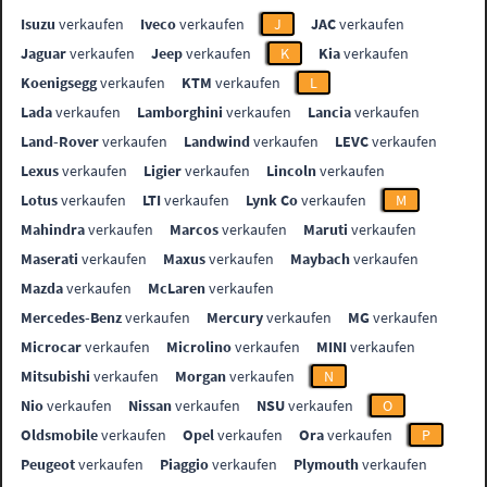
Isuzu
verkaufen
Iveco
verkaufen
J
JAC
verkaufen
Jaguar
verkaufen
Jeep
verkaufen
K
Kia
verkaufen
Koenigsegg
verkaufen
KTM
verkaufen
L
Lada
verkaufen
Lamborghini
verkaufen
Lancia
verkaufen
Land-Rover
verkaufen
Landwind
verkaufen
LEVC
verkaufen
Lexus
verkaufen
Ligier
verkaufen
Lincoln
verkaufen
Lotus
verkaufen
LTI
verkaufen
Lynk Co
verkaufen
M
Mahindra
verkaufen
Marcos
verkaufen
Maruti
verkaufen
Maserati
verkaufen
Maxus
verkaufen
Maybach
verkaufen
Mazda
verkaufen
McLaren
verkaufen
Mercedes-Benz
verkaufen
Mercury
verkaufen
MG
verkaufen
Microcar
verkaufen
Microlino
verkaufen
MINI
verkaufen
Mitsubishi
verkaufen
Morgan
verkaufen
N
Nio
verkaufen
Nissan
verkaufen
NSU
verkaufen
O
Oldsmobile
verkaufen
Opel
verkaufen
Ora
verkaufen
P
Peugeot
verkaufen
Piaggio
verkaufen
Plymouth
verkaufen